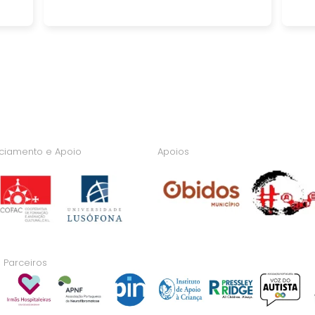
nciamento e Apoio
Apoios
Parceiros