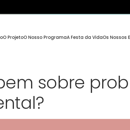
io
O Projeto
O Nosso Programa
A Festa da Vida
Os Nossos 
bem sobre pro
ntal?